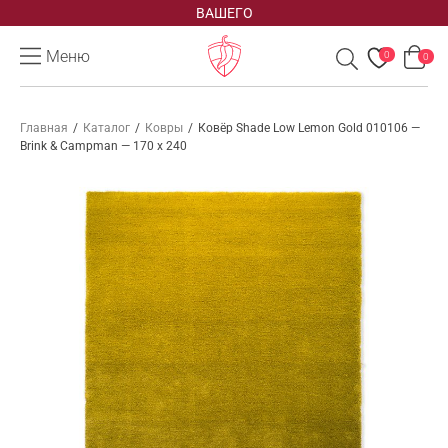
ВАШЕГО
Меню
0
0
Главная
/
Каталог
/
Ковры
/
Ковёр Shade Low Lemon Gold 010106 —
Brink & Campman — 170 x 240