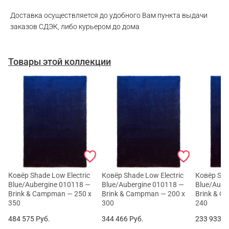
Доставка осуществляется до удобного Вам пункта выдачи
заказов СДЭК, либо курьером до дома
Товары этой коллекции
Ковёр Shade Low Electric
Ковёр Shade Low Electric
Ковёр Sha
Blue/Aubergine 010118 —
Blue/Aubergine 010118 —
Blue/Aube
Brink & Campman — 250 x
Brink & Campman — 200 x
Brink & C
350
300
240
484 575
Руб.
344 466
Руб.
233 933
Р