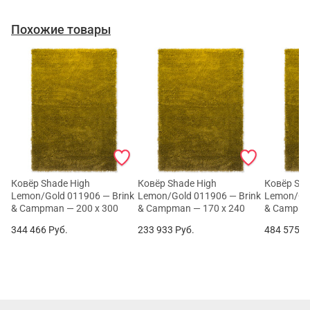
Похожие товары
Ковёр Shade High
Ковёр Shade High
Ковёр Sha
Lemon/Gold 011906 — Brink
Lemon/Gold 011906 — Brink
Lemon/Gol
& Campman — 200 x 300
& Campman — 170 x 240
& Campma
344 466
Руб.
233 933
Руб.
484 575
Р