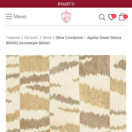
ВАШЕГО
Меню
0
0
Главная
/
Каталог
/
Обои
/
Обои Coordonne — Agafay Desert Sienna
B00402 (коллекция Berber)