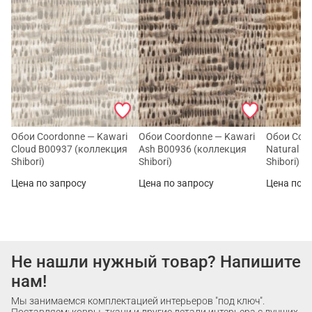
Обои Coordonne — Kawari
Обои Coordonne — Kawari
Обои Coor
Cloud B00937 (коллекция
Ash B00936 (коллекция
Natural B
Shibori)
Shibori)
Shibori)
Цена по запросу
Цена по запросу
Цена по з
Не нашли нужный товар? Напишите
нам!
Мы занимаемся комплектацией интерьеров "под ключ".
Поставляем: ковры, ткани и другие детали интерьера с лучших