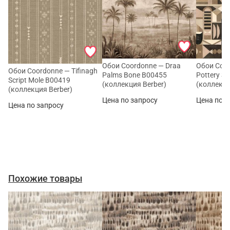
Обои Coordonne — Draa
Обои Coo
Обои Coordonne — Tifinagh
Palms Bone B00455
Pottery S
Script Mole B00419
(коллекция Berber)
(коллекци
(коллекция Berber)
Цена по запросу
Цена по з
Цена по запросу
Похожие товары