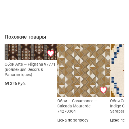
Похожие товары
Обои Arte — Filigrana 97771
(коллекция Decors &
Panoramiques)
69 326
Руб.
Обои — Casamance —
Обои Coo
Calcada Moutarde —
Índigo C0
74270364
Sarape)
Цена по запросу
Цена по з