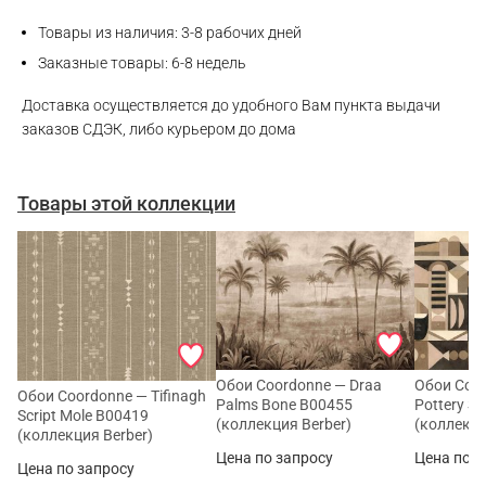
WhatsApp
Товары из наличия: 3-8 рабочих дней
Заказные товары: 6-8 недель
Telegram
Доставка осуществляется до удобного Вам пункта выдачи
заказов СДЭК, либо курьером до дома
Товары этой коллекции
Обои Coordonne — Draa
Обои Coo
Обои Coordonne — Tifinagh
Palms Bone B00455
Pottery S
Script Mole B00419
(коллекция Berber)
(коллекци
(коллекция Berber)
Цена по запросу
Цена по з
Цена по запросу