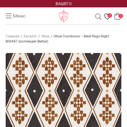
ВАШЕГО
Меню
0
0
Главная
/
Каталог
/
Обои
/
Обои Coordonne — Beldi Rugs Night
B00447 (коллекция Berber)