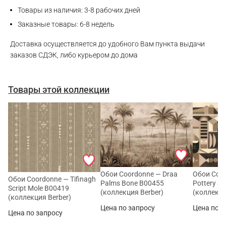
Товары из наличия: 3-8 рабочих дней
Заказные товары: 6-8 недель
Telegram
Доставка осуществляется до удобного Вам пункта выдачи
заказов СДЭК, либо курьером до дома
Товары этой коллекции
Обои Coordonne — Draa
Обои Coo
Обои Coordonne — Tifinagh
Palms Bone B00455
Pottery S
Script Mole B00419
(коллекция Berber)
(коллекци
(коллекция Berber)
Цена по запросу
Цена по з
Цена по запросу