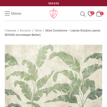
заказа
Меню
0
0
Главная
/
Каталог
/
Обои
/
Обои Coordonne — Leaves Shadow Leaves
B00468 (коллекция Berber)