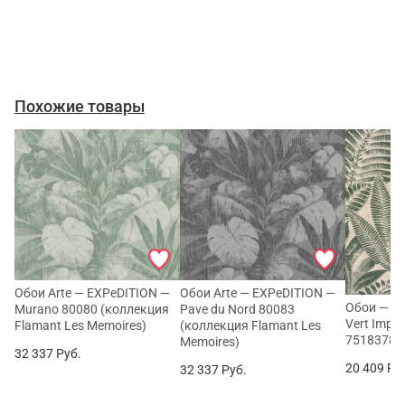
Похожие товары
Обои Arte — EXPeDITION —
Обои Arte — EXPeDITION —
Обои — C
Murano 80080 (коллекция
Pave du Nord 80083
Vert Imper
Flamant Les Memoires)
(коллекция Flamant Les
75183784
Memoires)
32 337
Руб.
20 409
Ру
32 337
Руб.