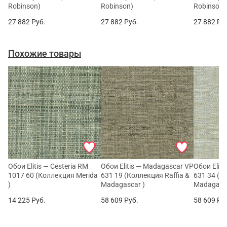
Robinson)
Robinson)
Robinson)
27 882
Руб.
27 882
Руб.
27 882
Ру
Похожие товары
Обои Elitis — Cesteria RM
Обои Elitis — Madagascar VP
Обои Elit
1017 60 (Коллекция Merida
631 19 (Коллекция Raffia &
631 34 (К
)
Madagascar )
Madagasca
14 225
Руб.
58 609
Руб.
58 609
Ру