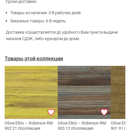
WhatsApp
Сроки доставки:
Товары из наличия: 3-8 рабочих дней
Telegram
Заказные товары: 6-8 недель
Доставка осуществляется до удобного Вам пункта выдачи
заказов СДЭК, либо курьером до дома
Товары этой коллекции
Обои Elitis — Robinson RM
Обои Elitis — Robinson RM
Обои Elit
902 21 (Коллекция
903 12 (Коллекция
901 91 (К