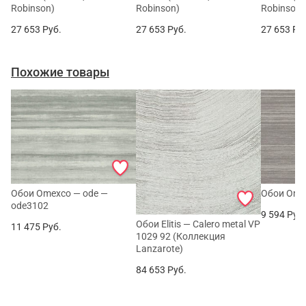
Robinson)
Robinson)
Robinson)
27 653
Руб.
27 653
Руб.
27 653
Ру
Похожие товары
Обои Omexco — ode —
Обои Omex
ode3102
9 594
Руб
Обои Elitis — Calero metal VP
11 475
Руб.
1029 92 (Коллекция
Lanzarote)
84 653
Руб.