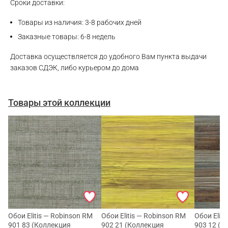
Сроки доставки:
Telegram
Товары из наличия: 3-8 рабочих дней
Заказные товары: 6-8 недель
Доставка осуществляется до удобного Вам пункта выдачи
заказов СДЭК, либо курьером до дома
Товары этой коллекции
Обои Elitis — Robinson RM
Обои Elitis — Robinson RM
Обои Elit
901 83 (Коллекция
902 21 (Коллекция
903 12 (К