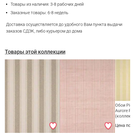
Товары из наличия: 3-8 рабочих дней
Telegram
Заказные товары: 6-8 недель
Доставка осуществляется до удобного Вам пункта выдачи
заказов СДЭК, либо курьером до дома
Товары этой коллекции
Обои Pierr
Aurore F
(коллекция
Цена по з