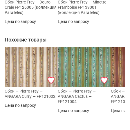
Обои Pierre Frey — Douro —
Обои Pierre Frey — Minette —
Craie FP126005 (коллекция
Framboise FP139001
Paralleles)
(коллекция Paralleles)
Цена по запросу
Цена по запросу
Похожие товары
Обои — Pierre Frey —
Обои — Pierre Frey —
Обои — Pie
ANGARA Curry — FP121002
ANGARA Cactus —
ANGARA P
FP121004
FP121003
Цена по запросу
Цена по запросу
Цена по з