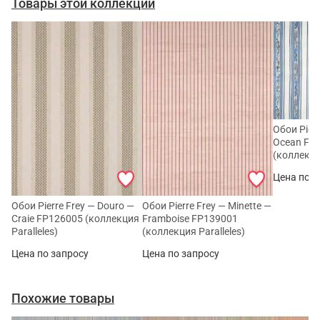
Товары этой коллекции
Обои Pier
Ocean FP
(коллекция
Цена по з
Обои Pierre Frey — Douro —
Обои Pierre Frey — Minette —
Craie FP126005 (коллекция
Framboise FP139001
Paralleles)
(коллекция Paralleles)
Цена по запросу
Цена по запросу
Похожие товары