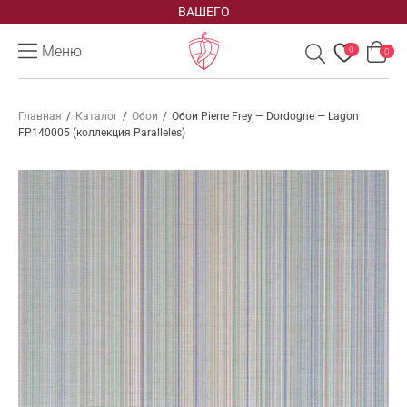
ВАШЕГО
Меню
0
0
Главная
/
Каталог
/
Обои
/
Обои Pierre Frey — Dordogne — Lagon
FP140005 (коллекция Paralleles)