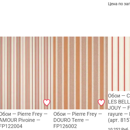
Цена по за
Обои — 
LES BELL
JOUY — F
Обои — Pierre Frey —
Обои — Pierre Frey —
rayure —
AMOUR Pivoine —
DOURO Terre —
(арт. 81
FP122004
FP126002
10 252
Руб.