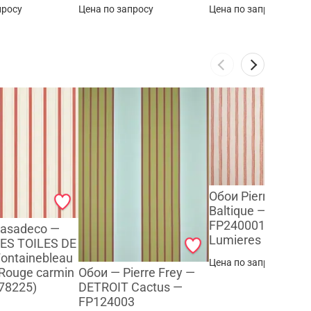
просу
Цена по запросу
Цена по запросу
Обои Pierre Frey 
Baltique — Groseil
FP240001 (колле
Casadeco —
Lumieres Boreales
ES TOILES DE
ontainebleau
Цена по запросу
Обои — Pierre Frey —
 Rouge carmin
DETROIT Cactus —
578225)
FP124003