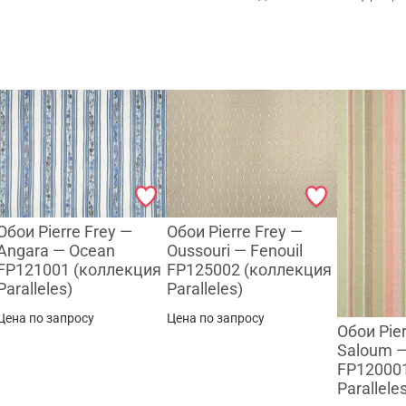
Сканируйте QR с телефона
Max
WhatsApp
Telegram
Обои Pierre Frey —
Обои Pierre Frey —
Angara — Ocean
Oussouri — Fenouil
FP121001 (коллекция
FP125002 (коллекция
Paralleles)
Paralleles)
Цена по запросу
Цена по запросу
Обои Pier
Saloum — 
FP12000
Parallele