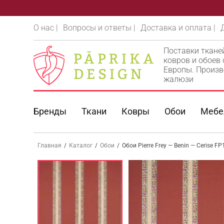
О нас |
Вопросы и ответы |
Доставка и оплата |
Поставки ткане
ковров и обоев
Европы. Произв
жалюзи
Бренды
Ткани
Ковры
Обои
Мебе
Главная
/
Каталог
/
Обои
/
Обои Pierre Frey — Benin — Cerise F