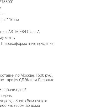
FP133001
м
: —
рт: 116 см
ия: ASTM E84 Class A
му метру
, Широкоформатные печатные
ставки по Москве: 1500 руб..
сно тарифу СДЭК или Деловых
8 рабочих дней
 недель
я до удобного Вам пункта
либо курьером до дома