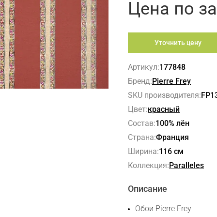
Цена по з
Уточнить цену
Артикул:
177848
Бренд:
Pierre Frey
SKU производителя:
FP1
Цвет:
красный
Состав:
100% лён
Страна:
Франция
Ширина:
116 см
Коллекция:
Paralleles
Описание
Обои Pierre Frey