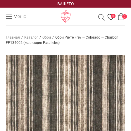
ВАШЕГО
Меню
0
0
Главная
/
Каталог
/
Обои
/
Обои Pierre Frey — Colorado — Charbon
FP134002 (коллекция Paralleles)