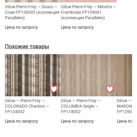
Обои Pierre Frey — Douro —
Обои Pierre Frey — Minette —
Craie FP126005 (коллекция
Framboise FP139001
Paralleles)
(коллекция Paralleles)
Цена по запросу
Цена по запросу
Похожие товары
Обои — Pierre Frey —
Обои — Pierre Frey —
Обои — Pie
COLORADO Charbon —
COLUMBIA Seigle —
MARONI C
FP134002
FP118002
FP129001
Цена по запросу
Цена по запросу
Цена по з