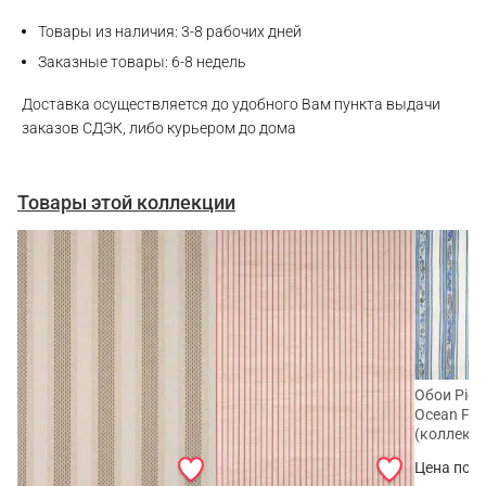
Товары из наличия: 3-8 рабочих дней
Max
Заказные товары: 6-8 недель
WhatsApp
Доставка осуществляется до удобного Вам пункта выдачи
заказов СДЭК, либо курьером до дома
Telegram
Товары этой коллекции
Обои Pier
Ocean FP
(коллекция
Цена по з