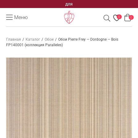
для
Меню
0
0
Главная
/
Каталог
/
Обои
/
Обои Pierre Frey — Dordogne — Bois
FP140001 (коллекция Paralleles)