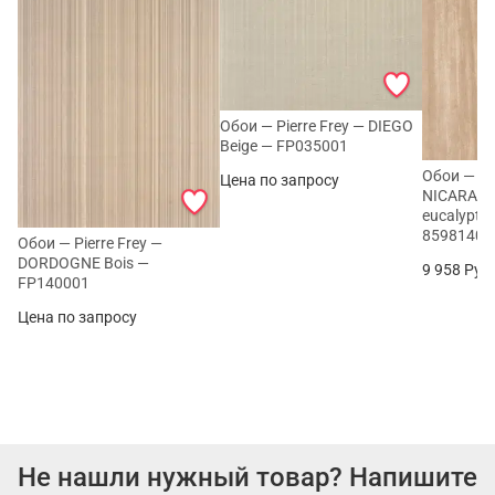
Обои — Pierre Frey — DIEGO
Beige — FP035001
Обои — C
Цена по запросу
NICARAGU
eucalyptus
85981404
Обои — Pierre Frey —
DORDOGNE Bois —
9 958
Руб
FP140001
Цена по запросу
Не нашли нужный товар? Напишите