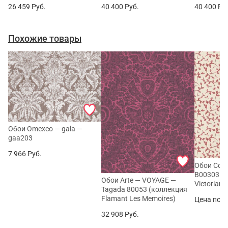
26 459
Руб.
40 400
Руб.
40 400
Ру
Похожие товары
Обои Omexco — gala —
gaa203
7 966
Руб.
Обои Coor
B00303 (
Обои Arte — VOYAGE —
Victorian)
Tagada 80053 (коллекция
Flamant Les Memoires)
Цена по з
32 908
Руб.