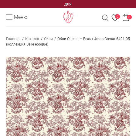
для
Меню
0
0
Главная
/
Каталог
/
Обои
/
Обои Quenin — Beaux Jours Grenat 6491-05
(коллекция Belle epoque)