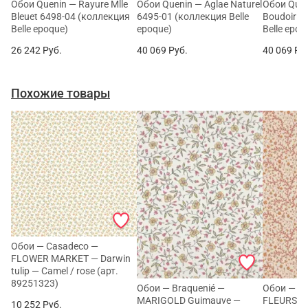
Обои Quenin — Rayure Mlle
Обои Quenin — Aglae Naturel
Обои Quen
Bleuet 6498-04 (коллекция
6495-01 (коллекция Belle
Boudoir 6
Belle epoque)
epoque)
Belle epoq
26 242
Руб.
40 069
Руб.
40 069
Ру
Похожие товары
Обои — Casadeco —
FLOWER MARKET — Darwin
tulip — Camel / rose (арт.
89251323)
Обои — Braquenié —
Обои — Pie
MARIGOLD Guimauve —
FLEURS D
10 252
Руб.