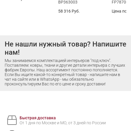
BP363003
FP787001
58 316
Руб.
Цена по з
Не нашли нужный товар? Напишите
нам!
Мы занимаемся комплектацией интерьеров "под ключ".
Поставляем: ковры, ткани и другие детали интерьера с лучших
фабрик Европы. Наш ассортимент постоянно пополняется.
Если Вы ищите какой-то конкретный товар - напишите нам в
чат на сайте или в WhatsApp - мы обязательно
проконсультируем Вас по его цене и сроку доставки!
Быстрая доставка
От 1 дня по Москве и МО, от 3 дней по России