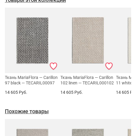
Ткань MariaFlora — Carillon
Ткань MariaFlora — Carillon
Ткань Mari
97 black — TECARIL00097
102 linen — TECARIL000102
11 white 
14 605
Руб.
14 605
Руб.
14 605
Ру
Похожие товары