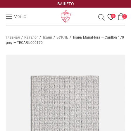
ВАШЕГО
Меню
0
0
Главная
/
Каталог
/
Ткани
/
БУКЛЕ
/
Ткань MariaFlora — Carillon 170
grey — TECARIL000170