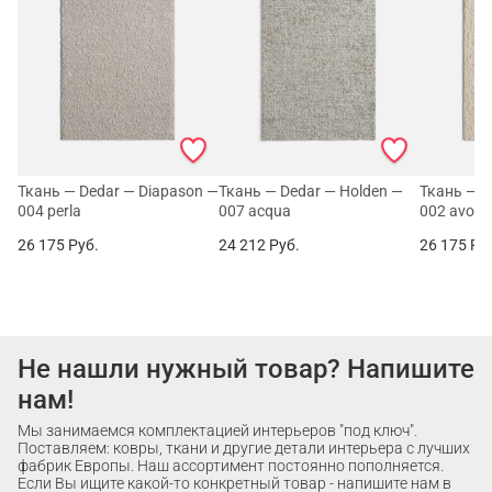
Ткань — Dedar — Diapason —
Ткань — Dedar — Holden —
Ткань — D
004 perla
007 acqua
002 avori
26 175
Руб.
24 212
Руб.
26 175
Ру
Не нашли нужный товар? Напишите
нам!
Мы занимаемся комплектацией интерьеров "под ключ".
Поставляем: ковры, ткани и другие детали интерьера с лучших
фабрик Европы. Наш ассортимент постоянно пополняется.
Если Вы ищите какой-то конкретный товар - напишите нам в