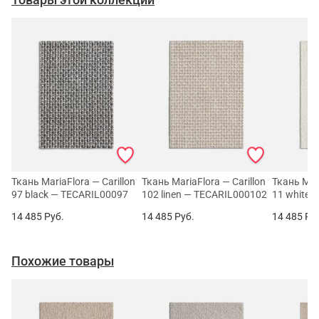
Ткань MariaFlora — Carillon
Ткань MariaFlora — Carillon
Ткань Mari
97 black — TECARIL00097
102 linen — TECARIL000102
11 white 
14 485
Руб.
14 485
Руб.
14 485
Ру
Похожие товары