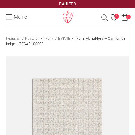
заказа
Меню
0
0
Главная
/
Каталог
/
Ткани
/
БУКЛЕ
/
Ткань MariaFlora — Carillon 93
beige — TECARIL00093