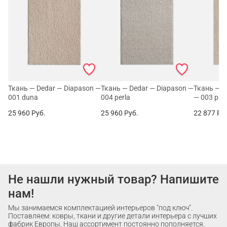
Ткань — Dedar — Diapason —
Ткань — Dedar — Diapason —
Ткань — D
001 duna
004 perla
— 003 piet
25 960
Руб.
25 960
Руб.
22 877
Ру
Не нашли нужный товар? Напишите
нам!
Мы занимаемся комплектацией интерьеров "под ключ".
Поставляем: ковры, ткани и другие детали интерьера с лучших
фабрик Европы. Наш ассортимент постоянно пополняется.