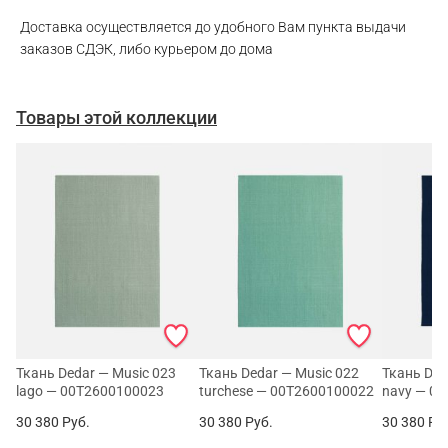
Доставка осуществляется до удобного Вам пункта выдачи
заказов СДЭК, либо курьером до дома
Товары этой коллекции
Ткань Dedar — Music 023
Ткань Dedar — Music 022
Ткань Ded
lago — 00T2600100023
turchese — 00T2600100022
navy — 0
30 380
Руб.
30 380
Руб.
30 380
Ру