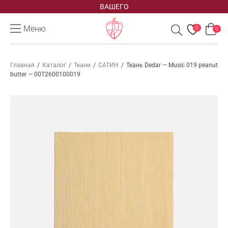
ВАШЕГО
Меню
0
0
Главная
/
Каталог
/
Ткани
/
САТИН
/
Ткань Dedar — Music 019 peanut
butter — 00T2600100019