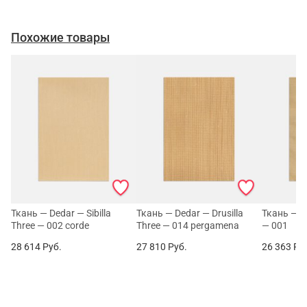
Похожие товары
Ткань — Dedar — Sibilla
Ткань — Dedar — Drusilla
Ткань — D
Three — 002 corde
Three — 014 pergamena
— 001
28 614
Руб.
27 810
Руб.
26 363
Ру