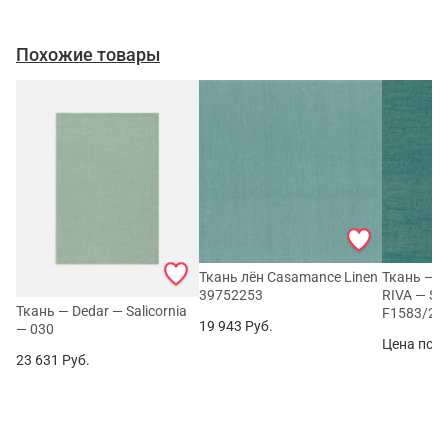
Похожие товары
Ткань лён Casamance Linen
Ткань — Cl
39752253
RIVA — S
Ткань — Dedar — Salicornia
F1583/21
19 943
Руб.
— 030
Цена по з
23 631
Руб.