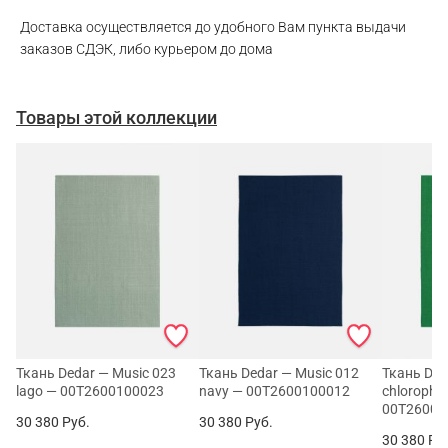
Доставка осуществляется до удобного Вам пункта выдачи
заказов СДЭК, либо курьером до дома
Товары этой коллекции
Ткань Dedar — Music 023
Ткань Dedar — Music 012
Ткань Ded
lago — 00T2600100023
navy — 00T2600100012
chlorophyl
00T26001
30 380
Руб.
30 380
Руб.
30 380
Ру