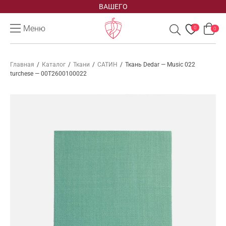
ВАШЕГО
Меню
0
0
Главная
/
Каталог
/
Ткани
/
САТИН
/
Ткань Dedar — Music 022
turchese — 00T2600100022