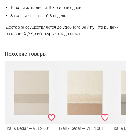
Товары из наличия: 3-8 рабочих дней
Заказные товары: 6-8 недель
Доставка осуществляется до удобного Вам пункта выдачи
заказов СДЭК, либо курьером до дома
Похожие товары
Ткань Dedar — VLL2 001
Ткань Dedar — VLL4 001
Ткань Ded