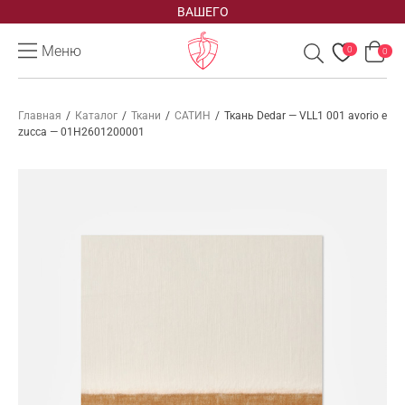
ВАШЕГО
Меню
0
0
Главная
/
Каталог
/
Ткани
/
САТИН
/
Ткань Dedar — VLL1 001 avorio e
zucca — 01H2601200001