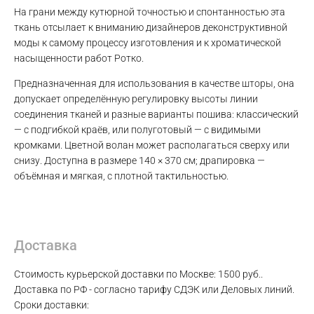
WhatsApp
На грани между кутюрной точностью и спонтанностью эта
ткань отсылает к вниманию дизайнеров деконструктивной
моды к самому процессу изготовления и к хроматической
Telegram
насыщенности работ Ротко.
Предназначенная для использования в качестве шторы, она
допускает определённую регулировку высоты линии
соединения тканей и разные варианты пошива: классический
— с подгибкой краёв, или полуготовый — с видимыми
кромками. Цветной волан может располагаться сверху или
снизу. Доступна в размере 140 × 370 см; драпировка —
объёмная и мягкая, с плотной тактильностью.
Доставка
Стоимость курьерской доставки по Москве: 1500 руб..
Доставка по РФ - согласно тарифу СДЭК или Деловых линий.
Сроки доставки: