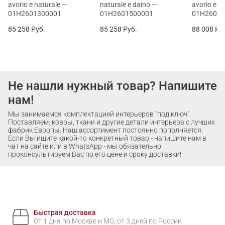
avorio e naturale —
naturale e daino —
avorio e c
01H2601300001
01H2601500001
01H26018
85 258
Руб.
85 258
Руб.
88 008
Ру
Не нашли нужный товар? Напишите
нам!
Мы занимаемся комплектацией интерьеров "под ключ".
Поставляем: ковры, ткани и другие детали интерьера с лучших
фабрик Европы. Наш ассортимент постоянно пополняется.
Если Вы ищите какой-то конкретный товар - напишите нам в
чат на сайте или в WhatsApp - мы обязательно
проконсультируем Вас по его цене и сроку доставки!
Быстрая доставка
От 1 дня по Москве и МО, от 3 дней по России