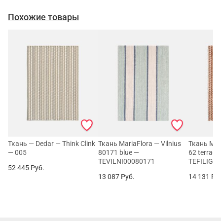
Похожие товары
Ткань — Dedar — Think Clink
Ткань MariaFlora — Vilnius
Ткань Mari
— 005
80171 blue —
62 terraco
TEVILNI00080171
TEFILIG0
52 445
Руб.
13 087
Руб.
14 131
Ру