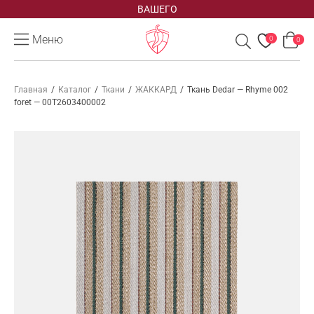
ВАШЕГО
Меню
0
0
Главная
/
Каталог
/
Ткани
/
ЖАККАРД
/
Ткань Dedar — Rhyme 002
foret — 00T2603400002