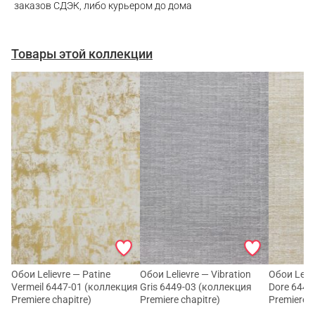
заказов СДЭК, либо курьером до дома
Telegram
Товары этой коллекции
Обои Lelievre — Patine
Обои Lelievre — Vibration
Обои Lelie
Vermeil 6447-01 (коллекция
Gris 6449-03 (коллекция
Dore 6449
Premiere chapitre)
Premiere chapitre)
Premiere c