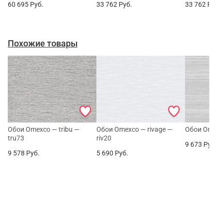
60 695
Руб.
33 762
Руб.
33 762
Ру
Похожие товары
Обои Omexco — tribu —
Обои Omexco — rivage —
Обои Omex
tru73
riv20
9 673
Руб
9 578
Руб.
5 690
Руб.