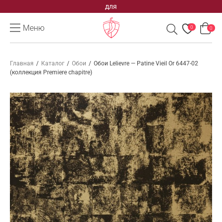
для
Меню
0
0
Главная
/
Каталог
/
Обои
/
Обои Lelievre — Patine Vieil Or 6447-02
(коллекция Premiere chapitre)