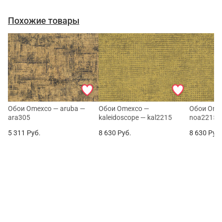
Похожие товары
Обои Omexco — aruba —
Обои Omexco —
Обои Ome
ara305
kaleidoscope — kal2215
noa2215
5 311
Руб.
8 630
Руб.
8 630
Руб