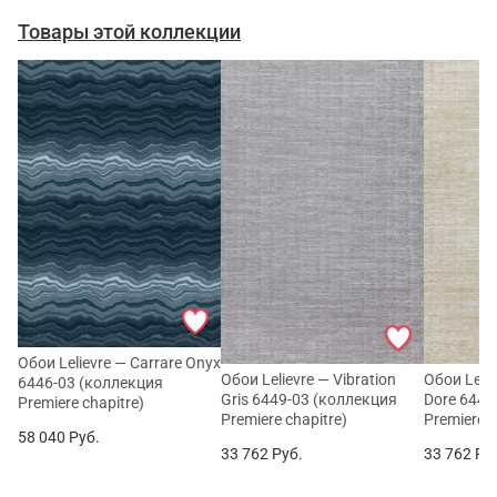
Товары этой коллекции
Обои Lelievre — Carrare Onyx
Обои Lelievre — Vibration
Обои Lelie
6446-03 (коллекция
Gris 6449-03 (коллекция
Dore 6449
Premiere chapitre)
Premiere chapitre)
Premiere c
58 040
Руб.
33 762
Руб.
33 762
Ру