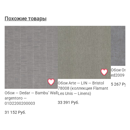
Похожие товары
Обои Omex
ed2009
Обои Arte — LIN — Bristol
5 267
Руб
78008 (коллекция Flamant
Обои — Dedar — Bambu’ Wall
Les Unis — Linens)
argentoro —
33 391
Руб.
01D2200200003
31 152
Руб.