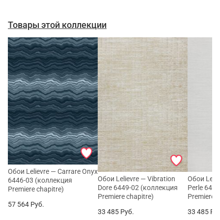
Товары этой коллекции
Обои Lelievre — Carrare Onyx
Обои Lelievre — Vibration
Обои Lelie
6446-03 (коллекция
Dore 6449-02 (коллекция
Perle 644
Premiere chapitre)
Premiere chapitre)
Premiere c
57 564
Руб.
33 485
Руб.
33 485
Ру