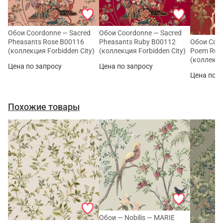
Обои Coordonne — Sacred
Обои Coordonne — Sacred
Pheasants Rose B00116
Pheasants Ruby B00112
Обои Coor
(коллекция Forbidden City)
(коллекция Forbidden City)
Poem Rub
(коллекци
Цена по запросу
Цена по запросу
Цена по з
Похожие товары
Обои — Nobilis — MARIE