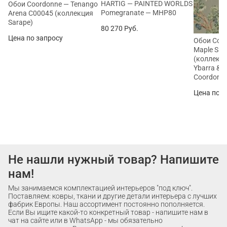
HARTIG — PAINTED WORLDS
Обои Coordonne — Tenango
Pomegranate — MHP80
Arena C00045 (коллекция
Sarape)
80 270
Руб.
Цена по запросу
Обои Coor
Maple Sa
(коллекци
Ybarra & S
Coordonn
Цена по з
Не нашли нужный товар? Напишите
нам!
Мы занимаемся комплектацией интерьеров "под ключ".
Поставляем: ковры, ткани и другие детали интерьера с лучших
фабрик Европы. Наш ассортимент постоянно пополняется.
Если Вы ищите какой-то конкретный товар - напишите нам в
чат на сайте или в WhatsApp - мы обязательно