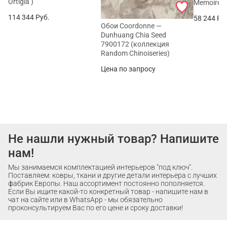
Ortigia )
Memoires
114 344
Руб.
58 244
Ру
Обои Coordonne —
Dunhuang Chia Seed
7900172 (коллекция
Random Chinoiseries)
Цена по запросу
Не нашли нужный товар? Напишите
нам!
Мы занимаемся комплектацией интерьеров "под ключ".
Поставляем: ковры, ткани и другие детали интерьера с лучших
фабрик Европы. Наш ассортимент постоянно пополняется.
Если Вы ищите какой-то конкретный товар - напишите нам в
чат на сайте или в WhatsApp - мы обязательно
проконсультируем Вас по его цене и сроку доставки!