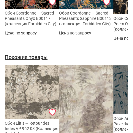
Обои Coordonne — Sacred
Обои Coordonne — Sacred
Pheasants Onyx B00117
Pheasants Sapphire B00113
Обои Coor
(коллекция Forbidden City)
(коллекция Forbidden City)
Poem Ony
(коллекци
Цена по запросу
Цена по запросу
Цена по з
Похожие товары
Обои Art
Обои Elitis — Retour des
Pave du N
Indes VP 962 03 (Коллекция
(коллекци