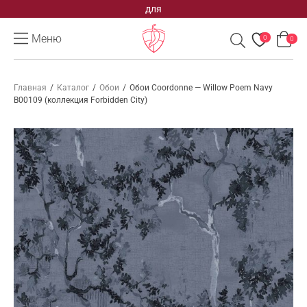
для
Меню
0
0
Главная
/
Каталог
/
Обои
/
Обои Coordonne — Willow Poem Navy
B00109 (коллекция Forbidden City)