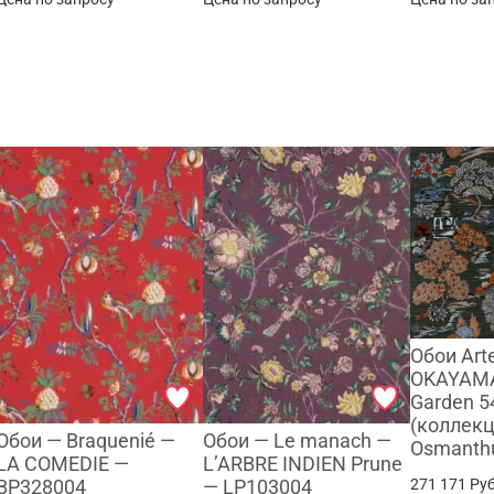
Обои Ar
OKAYAMA
Garden 5
(коллек
Обои — Braquenié —
Обои — Le manach —
Osmanth
LA COMEDIE —
L’ARBRE INDIEN Prune
271 171
Руб
BP328004
— LP103004