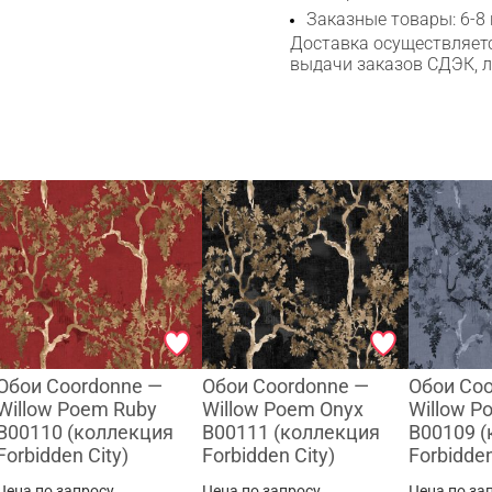
Сканируйте QR с телефона
Заказные товары: 6-8
Max
Доставка осуществляетс
выдачи заказов СДЭК, 
WhatsApp
Telegram
Обои Coordonne —
Обои Coordonne —
Обои Co
Willow Poem Ruby
Willow Poem Onyx
Willow P
B00110 (коллекция
B00111 (коллекция
B00109 
Forbidden City)
Forbidden City)
Forbidden
Цена по запросу
Цена по запросу
Цена по за