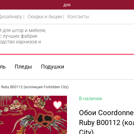
для
Дизайнеру |
Скидки и Акции |
Контакты
й для штор и мебели,
 с лучших фабрик
одство карнизов и
ль
Пледы
Подушки
 Ruby B00112 (коллекция Forbidden City)
В наличии
Обои Coordonne
Ruby B00112 (ко
City)