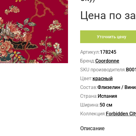
Цена по з
Уточнить цену
Артикул:
178245
Бренд:
Coordonne
SKU производителя:
B00
Цвет:
красный
Состав:
Флизелин / Вини
Страна:
Испания
Ширина:
50 см
Коллекция:
Forbidden Cit
Описание