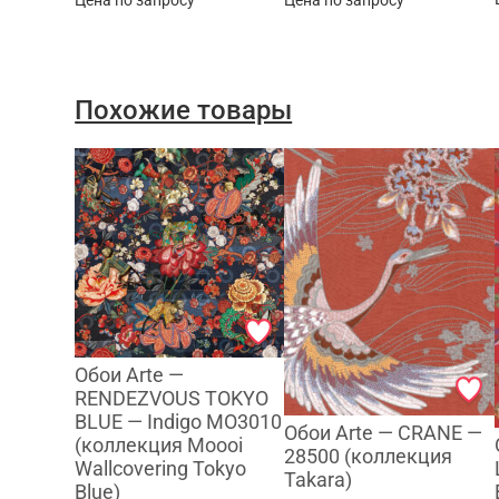
Цена по запросу
Цена по запросу
Похожие товары
Обои Arte —
RENDEZVOUS TOKYO
BLUE — Indigo MO3010
Обои Arte — CRANE —
(коллекция Moooi
28500 (коллекция
Wallcovering Tokyo
Takara)
Blue)