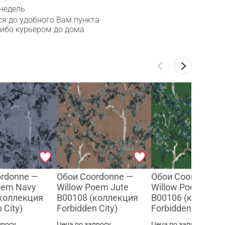
 недель
я до удобного Вам пункта
либо курьером до дома
ordonne —
Обои Coordonne —
Обои Coordonne 
oem Navy
Willow Poem Jute
Willow Poem Emer
(коллекция
B00108 (коллекция
B00106 (коллекц
 City)
Forbidden City)
Forbidden City)
просу
Цена по запросу
Цена по запросу