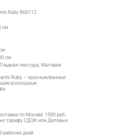
ants Ruby B00112
5 см
 см
00 см
 Гладкая текстура, Матовая
asants Ruby — красные/винные
авшее роскошные
ва.
ставки по Москве: 1500 руб..
сно тарифу СДЭК или Деловых
8 рабочих дней