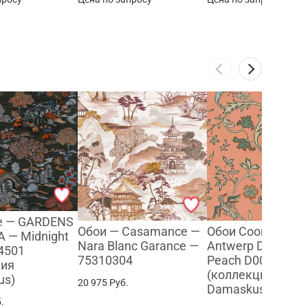
te — GARDENS
Обои — Casamance —
Обои Coordonne 
 — Midnight
Nara Blanc Garance —
Antwerp Damask
4501
75310304
Peach D00146
ция
(коллекция
us)
20 975
Руб.
Damaskus)
.