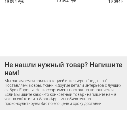
19 094
Руб.
19 094
Руб.
19 094
Ру
Не нашли нужный товар? Напишите
нам!
Мы занимаемся комплектацией интерьеров "под ключ".
Поставляем: ковры, ткани и другие детали интерьера с лучших
фабрик Европы. Наш ассортимент постоянно пополняется.
Если Вы ищите какой-то конкретный товар - напишите нам в
чат на сайте или в WhatsApp - мы обязательно
проконсультируем Вас по его цене и сроку доставки!