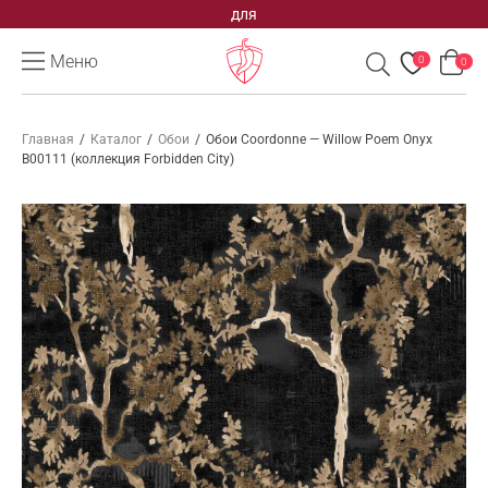
для
Меню
0
0
Главная
/
Каталог
/
Обои
/
Обои Coordonne — Willow Poem Onyx
B00111 (коллекция Forbidden City)