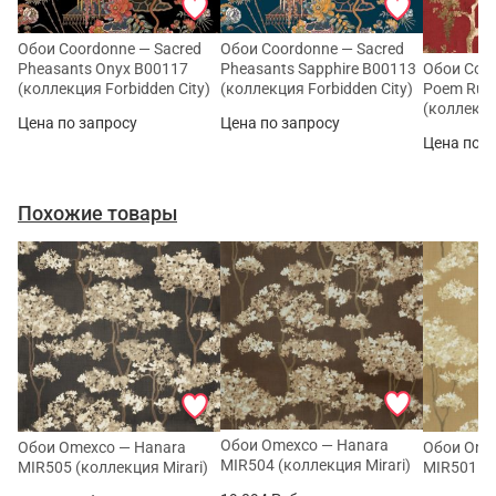
Обои Coordonne — Sacred
Обои Coordonne — Sacred
Pheasants Onyx B00117
Pheasants Sapphire B00113
Обои Coor
(коллекция Forbidden City)
(коллекция Forbidden City)
Poem Rub
(коллекци
Цена по запросу
Цена по запросу
Цена по з
Похожие товары
Обои Omexco — Hanara
Обои Omexco — Hanara
Обои Ome
MIR504 (коллекция Mirari)
MIR505 (коллекция Mirari)
MIR501 (к