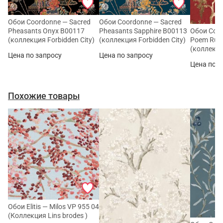
Обои Coordonne — Sacred
Обои Coordonne — Sacred
Pheasants Onyx B00117
Pheasants Sapphire B00113
Обои Coor
(коллекция Forbidden City)
(коллекция Forbidden City)
Poem Rub
(коллекци
Цена по запросу
Цена по запросу
Цена по з
Похожие товары
Обои Elitis — Milos VP 955 04
(Коллекция Lins brodes )