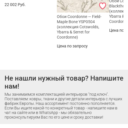
Обои Coor
22 002
Руб.
Blackthor
(коллекци
Ybarra & S
Обои Coordonne — Field-
Coordonn
Maple Bone YSP0504
(коллекция Cotswolds,
Цена по з
Ybarra & Serret for
Coordonne)
Цена по запросу
Не нашли нужный товар? Напишите
нам!
Мы занимаемся комплектацией интерьеров "под ключ".
Поставляем: ковры, ткани и другие детали интерьера с лучших
фабрик Европы. Наш ассортимент постоянно пополняется.
Если Вы ищите какой-то конкретный товар - напишите нам в
чат на сайте или в WhatsApp - мы обязательно
проконсультируем Вас по его цене и сроку доставки!