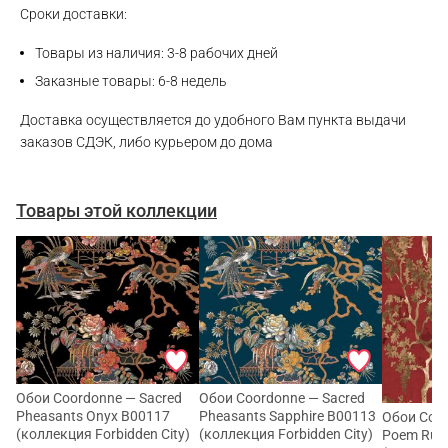
Сроки доставки:
Товары из наличия: 3-8 рабочих дней
Заказные товары: 6-8 недель
Доставка осуществляется до удобного Вам пункта выдачи
заказов СДЭК, либо курьером до дома
Товары этой коллекции
Обои Coordonne — Sacred
Обои Coordonne — Sacred
Pheasants Onyx B00117
Pheasants Sapphire B00113
Обои Coor
(коллекция Forbidden City)
(коллекция Forbidden City)
Poem Rub