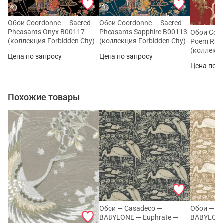
Обои Coordonne — Sacred
Обои Coordonne — Sacred
Pheasants Onyx B00117
Pheasants Sapphire B00113
Обои Coor
(коллекция Forbidden City)
(коллекция Forbidden City)
Poem Rub
(коллекци
Цена по запросу
Цена по запросу
Цена по з
Похожие товары
Обои — Casadeco —
Обои — C
BABYLONE — Euphrate —
BABYLONE