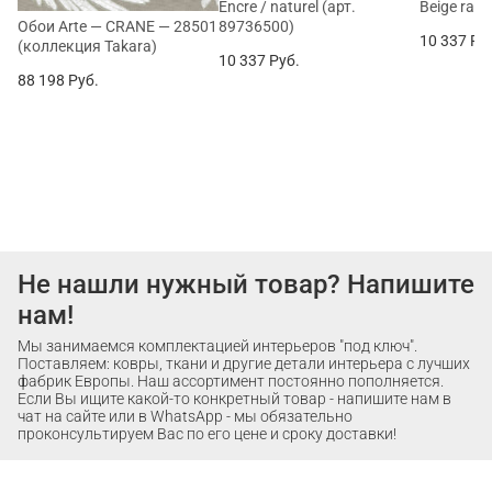
Encre / naturel (арт.
Beige raph
89736500)
Обои Arte — CRANE — 28501
10 337
Ру
(коллекция Takara)
10 337
Руб.
88 198
Руб.
Не нашли нужный товар? Напишите
нам!
Мы занимаемся комплектацией интерьеров "под ключ".
Поставляем: ковры, ткани и другие детали интерьера с лучших
фабрик Европы. Наш ассортимент постоянно пополняется.
Если Вы ищите какой-то конкретный товар - напишите нам в
чат на сайте или в WhatsApp - мы обязательно
проконсультируем Вас по его цене и сроку доставки!