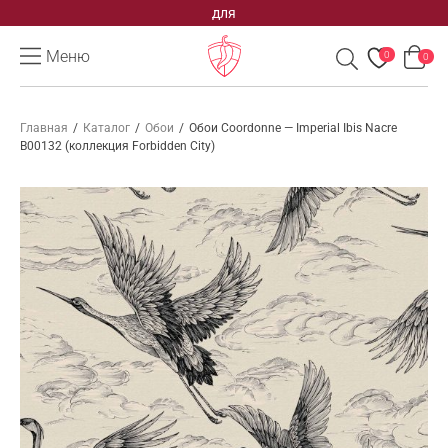
для
Меню
0
0
Главная
/
Каталог
/
Обои
/
Обои Coordonne — Imperial Ibis Nacre
B00132 (коллекция Forbidden City)