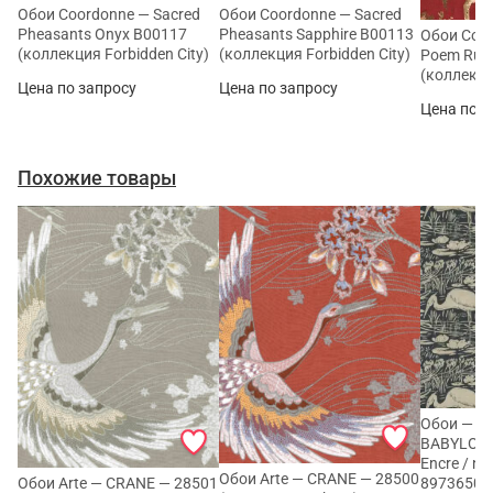
Обои Coordonne — Sacred
Обои Coordonne — Sacred
Pheasants Onyx B00117
Pheasants Sapphire B00113
Обои Coor
(коллекция Forbidden City)
(коллекция Forbidden City)
Poem Rub
(коллекци
Цена по запросу
Цена по запросу
Цена по з
Похожие товары
Обои — C
BABYLONE
Encre / nat
Обои Arte — CRANE — 28500
89736500
Обои Arte — CRANE — 28501