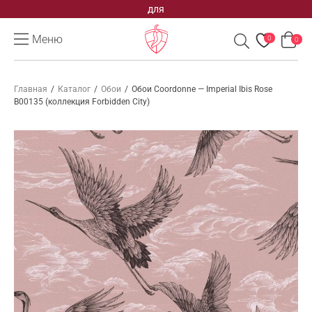
для
Меню
0
0
Главная
/
Каталог
/
Обои
/
Обои Coordonne — Imperial Ibis Rose
B00135 (коллекция Forbidden City)