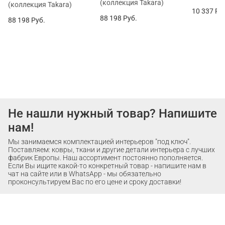
(коллекция Takara)
(коллекция Takara)
10 337
Ру
88 198
Руб.
88 198
Руб.
Не нашли нужный товар? Напишите
нам!
Мы занимаемся комплектацией интерьеров "под ключ".
Поставляем: ковры, ткани и другие детали интерьера с лучших
фабрик Европы. Наш ассортимент постоянно пополняется.
Если Вы ищите какой-то конкретный товар - напишите нам в
чат на сайте или в WhatsApp - мы обязательно
проконсультируем Вас по его цене и сроку доставки!