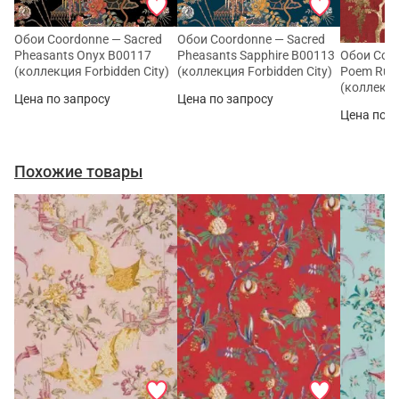
Обои Coordonne — Sacred
Обои Coordonne — Sacred
Pheasants Onyx B00117
Pheasants Sapphire B00113
Обои Coor
(коллекция Forbidden City)
(коллекция Forbidden City)
Poem Rub
(коллекци
Цена по запросу
Цена по запросу
Цена по з
Похожие товары