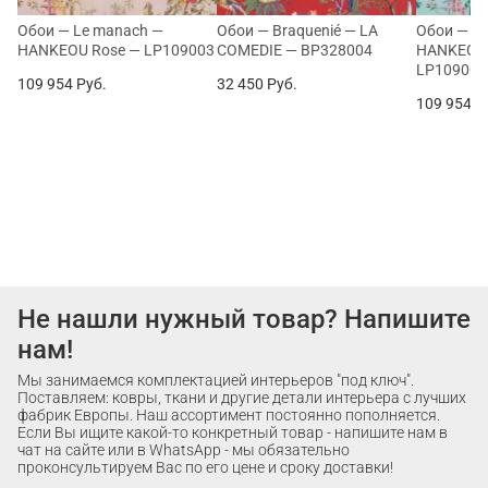
Обои — Le manach —
Обои — Braquenié — LA
Обои — L
HANKEOU Rose — LP109003
COMEDIE — BP328004
HANKEOU 
LP109002
109 954
Руб.
32 450
Руб.
109 954
Р
Не нашли нужный товар? Напишите
нам!
Мы занимаемся комплектацией интерьеров "под ключ".
Поставляем: ковры, ткани и другие детали интерьера с лучших
фабрик Европы. Наш ассортимент постоянно пополняется.
Если Вы ищите какой-то конкретный товар - напишите нам в
чат на сайте или в WhatsApp - мы обязательно
проконсультируем Вас по его цене и сроку доставки!