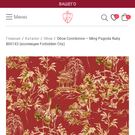
ВАШЕГО
Меню
0
0
Главная
/
Каталог
/
Обои
/
Обои Coordonne — Ming Pagoda Ruby
B00143 (коллекция Forbidden City)