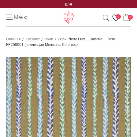
для
Меню
0
0
Главная
/
Каталог
/
Обои
/
Обои Pierre Frey — Cancun — Terre
FP250001 (коллекция Memoires Colorees)