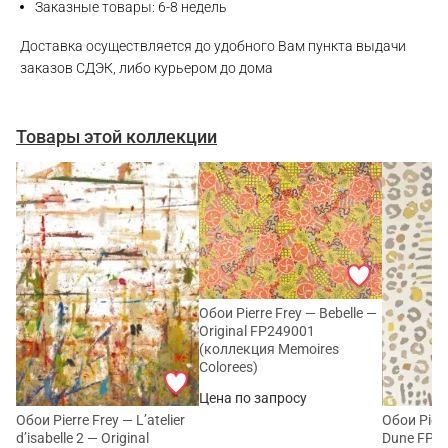
Заказные товары: 6-8 недель
Доставка осуществляется до удобного Вам пункта выдачи
заказов СДЭК, либо курьером до дома
Товары этой коллекции
Обои Pierre Frey — Bebelle —
Original FP249001
(коллекция Memoires
Colorees)
Цена по запросу
Обои Pierre Frey — L’atelier
Обои Pier
d’isabelle 2 — Original
Dune FP2