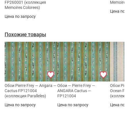
FP260001 (коллекция
Memoires 
Memoires Colorees)
Цена по з
Цена по запросу
Похожие товары
Обои Pierre Frey — Angara —
Обои — Pierre Frey —
Обои Pierr
Cactus FP121004
ANGARA Cactus —
Ocean FP
(коллекция Paralleles)
FP121004
(коллекция
Цена по запросу
Цена по запросу
Цена по з