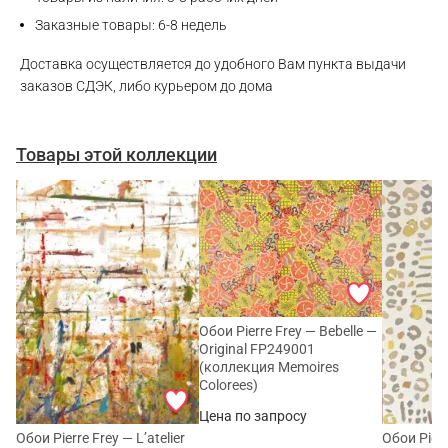
Заказные товары: 6-8 недель
Доставка осуществляется до удобного Вам пункта выдачи
заказов СДЭК, либо курьером до дома
Товары этой коллекции
Обои Pierre Frey — Bebelle —
Original FP249001
(коллекция Memoires
Colorees)
Цена по запросу
Обои Pierre Frey — L’atelier
Обои Pier