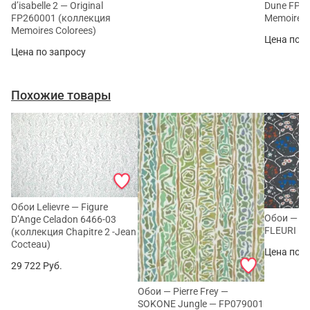
d’isabelle 2 — Original
Dune FP2
FP260001 (коллекция
Memoires 
Memoires Colorees)
Цена по з
Цена по запросу
Похожие товары
Обои Lelievre — Figure
Обои — Pi
D’Ange Celadon 6466-03
FLEURI Fu
(коллекция Chapitre 2 -Jean
Cocteau)
Цена по з
29 722
Руб.
Обои — Pierre Frey —
SOKONE Jungle — FP079001