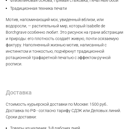
Флизелиновая основа, Прямая стыковка, Печатные обои
Традиционная техника печати
Мотив, напоминающий мох, увиденный вблизи, или
водоросли, — растительный мир, который Isabelle de
Borchgrave особенно любит. Это рисунок на грани абстракции
и природы: его плотность создаёт живую, почти осязаемую
фактуру. Наполненный жизнью мотив, написанный с
Max
инстинктом и тонкостью, подчёркнут традиционной
ротационной трафаретной печатью с эффектом ручной
WhatsApp
росписи.
Telegram
Доставка
Стоимость курьерской доставки по Москве: 1500 руб..
Доставка по РФ - согласно тарифу СДЭК или Деловых линий.
Сроки доставки:
Товары из наличия: 3-8 рабочих дней