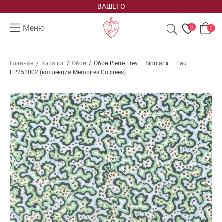
ВАШЕГО
Меню
0
0
Главная
/
Каталог
/
Обои
/
Обои Pierre Frey — Sinularia — Eau
FP251002 (коллекция Memoires Colorees)