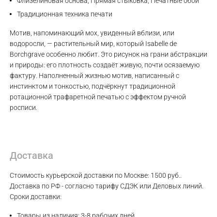
Флизелиновая основа, Прямая стыковка, Печатные обои
Традиционная техника печати
Мотив, напоминающий мох, увиденный вблизи, или
водоросли, — растительный мир, который Isabelle de
Borchgrave особенно любит. Это рисунок на грани абстракции
и природы: его плотность создаёт живую, почти осязаемую
фактуру. Наполненный жизнью мотив, написанный с
Max
инстинктом и тонкостью, подчёркнут традиционной
ротационной трафаретной печатью с эффектом ручной
росписи.
WhatsApp
Telegram
Доставка
Стоимость курьерской доставки по Москве: 1500 руб..
Доставка по РФ - согласно тарифу СДЭК или Деловых линий.
Сроки доставки:
Товары из наличия: 3-8 рабочих дней