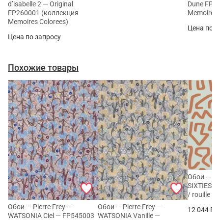
d’isabelle 2 — Original
Dune FP2
FP260001 (коллекция
Memoires 
Memoires Colorees)
Цена по з
Цена по запросу
Похожие товары
Обои — C
SIXTIES —
/ rouille 
Обои — Pierre Frey —
Обои — Pierre Frey —
12 044
Ру
WATSONIA Ciel — FP545003
WATSONIA Vanille —