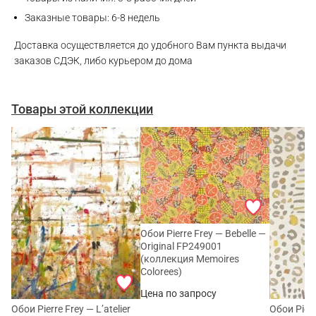
Заказные товары: 6-8 недель
Доставка осуществляется до удобного Вам пункта выдачи
заказов СДЭК, либо курьером до дома
Товары этой коллекции
Обои Pierre Frey — Bebelle —
Original FP249001
(коллекция Memoires
Colorees)
Цена по запросу
Обои Pierre Frey — L’atelier
Обои Pier