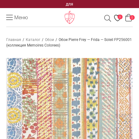
для
Меню
0
0
Главная
/
Каталог
/
Обои
/
Обои Pierre Frey — Frida — Soleil FP256001
(коллекция Memoires Colorees)