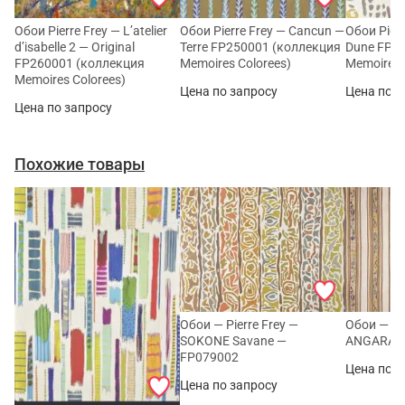
Обои Pierre Frey — L’atelier
Обои Pierre Frey — Cancun —
Обои Pier
d’isabelle 2 — Original
Terre FP250001 (коллекция
Dune FP2
FP260001 (коллекция
Memoires Colorees)
Memoires 
Memoires Colorees)
Цена по запросу
Цена по з
Цена по запросу
Похожие товары
Обои — Pierre Frey —
Обои — Pie
SOKONE Savane —
ANGARA C
FP079002
Цена по з
Цена по запросу