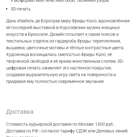
Узкоформатные печатные обои, тиснёные узоры
3D-печать
Дань Изабель де Борхграв миру Фриды Кало, вдохновлённая
её последней выставкой в Королевских музеях изящных
искусств в Брюсселе. Дизайн отсылает к серии поясов и
текстильных отделок из гардероба Фриды: переплетения,
вышивка, цветочные мотивы и тёплые контрастные цвета.
Художница восхищалась смелостью Фриды Кало, её
Max
творческой свободой и её ярким женственным стилем. 3D-
цифровая печать оживляет это настенное покрытие,
WhatsApp
создавая выразительную игру света на поверхности и
придавая ему полностью современное звучание.
Telegram
Доставка
Стоимость курьерской доставки по Москве: 1500 руб..
Доставка по РФ - согласно тарифу СДЭК или Деловых линий.