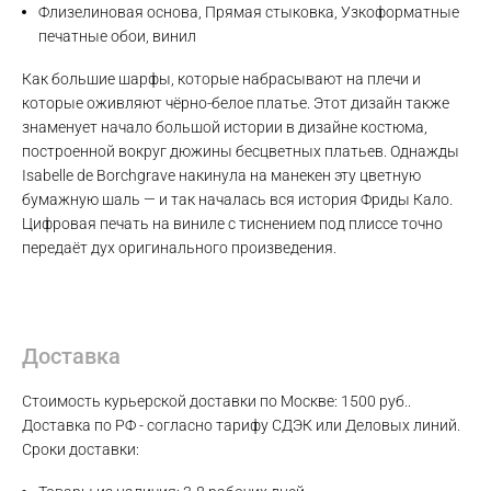
Флизелиновая основа, Прямая стыковка, Узкоформатные
печатные обои, винил
Как большие шарфы, которые набрасывают на плечи и
которые оживляют чёрно-белое платье. Этот дизайн также
знаменует начало большой истории в дизайне костюма,
построенной вокруг дюжины бесцветных платьев. Однажды
Isabelle de Borchgrave накинула на манекен эту цветную
Max
бумажную шаль — и так началась вся история Фриды Кало.
Цифровая печать на виниле с тиснением под плиссе точно
передаёт дух оригинального произведения.
WhatsApp
Telegram
Доставка
Стоимость курьерской доставки по Москве: 1500 руб..
Доставка по РФ - согласно тарифу СДЭК или Деловых линий.
Сроки доставки: