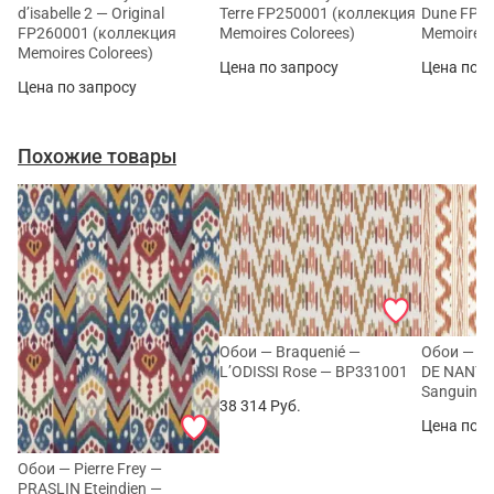
d’isabelle 2 — Original
Terre FP250001 (коллекция
Dune FP2
FP260001 (коллекция
Memoires Colorees)
Memoires 
Memoires Colorees)
Цена по запросу
Цена по з
Цена по запросу
Похожие товары
Обои — Braquenié —
Обои — Pi
L’ODISSI Rose — BP331001
DE NANTE
Sanguine
38 314
Руб.
Цена по з
Обои — Pierre Frey —
PRASLIN Eteindien —