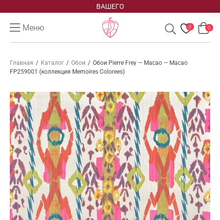
ВАШЕГО
Меню
0
0
Главная
/
Каталог
/
Обои
/
Обои Pierre Frey — Macao — Macao
FP259001 (коллекция Memoires Colorees)