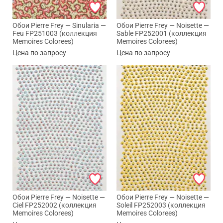
Обои Pierre Frey — Sinularia —
Обои Pierre Frey — Noisette —
Feu FP251003 (коллекция
Sable FP252001 (коллекция
Memoires Colorees)
Memoires Colorees)
Цена по запросу
Цена по запросу
Обои Pierre Frey — Noisette —
Обои Pierre Frey — Noisette —
Ciel FP252002 (коллекция
Soleil FP252003 (коллекция
Memoires Colorees)
Memoires Colorees)